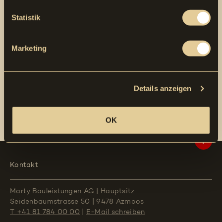
Firma
Statistik
Vorname Name *
Strasse Nummer *
PLZ Ort *
Marketing
Telefon *
E-Mail *
Bemerkungen
Details anzeigen
Datenschutzerklärung *
Ich habe die
Datenschutzerklärung
gelesen und
OK
akzeptiere diese.
Anfrage senden
Kontakt
Marty Bauleistungen AG
|
Hauptsitz
Seidenbaumstrasse 50
|
9478 Azmoos
T +41 81 784 00 00
|
E-Mail schreiben