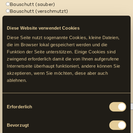
Bauschutt (sauber)
Bauschutt (verschmutzt)
Belagsabbruch
Betonabbruch
Diese Website verwendet Cookies
Brennbare Abfälle / Sperrgut
Diese Seite nutzt sogenannte Cookies, kleine Dateien,
Sonstiges
die im Browser lokal gespeichert werden und die
Funktion der Seite unterstützen. Einige Cookies sind
Folgende Materialien dürfen nicht in der Mulde
zwingend erforderlich damit die von Ihnen aufgerufene
deponiert werden und müssen separat als
Internetseite überhaupt funktioniert, andere können Sie
Sonderabfall entsorgt werden: Batterien, Akkus,
akzeptieren, wenn Sie möchten, diese aber auch
Chemikalien, Flüssigkeiten, Medikamente, explosive
Materialien, Farben.
ablehnen.
Lieferung der Mulde
Datum *
Uhrzeit
Consent
Erforderlich
Selection
Strasse Nummer *
PLZ Ort *
Bevorzugt
Kontakt