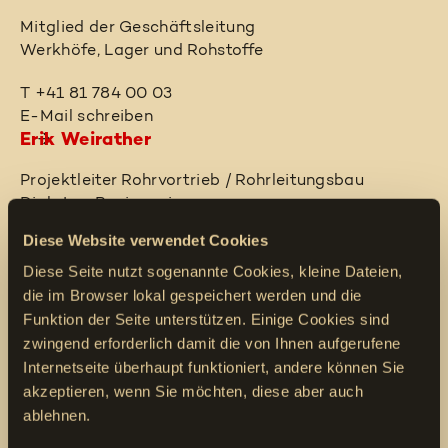
Mitglied der Geschäftsleitung
Werkhöfe, Lager und Rohstoffe
T +41 81 784 00 03
E-Mail schreiben
Erik Weirather
Projektleiter Rohrvortrieb / Rohrleitungsbau
Dipl.-Ing. Bauingenieurwesen
Diese Website verwendet Cookies
T +41 81 784 00 12
E-Mail schreiben
Diese Seite nutzt sogenannte Cookies, kleine Dateien,
Simon Hauri
die im Browser lokal gespeichert werden und die
Funktion der Seite unterstützen. Einige Cookies sind
Projektleiter Rohrvortrieb
zwingend erforderlich damit die von Ihnen aufgerufene
Internetseite überhaupt funktioniert, andere können Sie
T +41 81 784 00 13
akzeptieren, wenn Sie möchten, diese aber auch
E-Mail schreiben
ablehnen.
Philipp Heeb