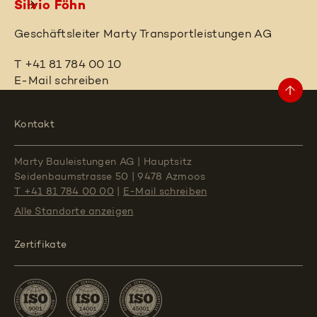
Silvio Föhn
Geschäftsleiter Marty Transportleistungen AG
T +41 81 784 00 10
E-Mail schreiben
Kontakt
Marty Bauleistungen AG
|
Hauptsitz
Seidenbaumstrasse 50
|
9478 Azmoos
T +41 81 784 00 00
|
E-Mail schreiben
Alle Standorte
anzeigen
Zertifikate