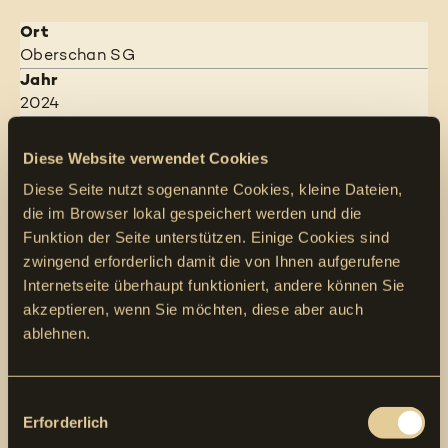
Ort
Oberschan SG
Jahr
2024
Bauzeit
9 Monate
Diese Website verwendet Cookies
Abteilungsleiter
Diese Seite nutzt sogenannte Cookies, kleine Dateien,
Peter Eugster
die im Browser lokal gespeichert werden und die
Bauherr
Funktion der Seite unterstützen. Einige Cookies sind
Politische Gemeinde Wartau
zwingend erforderlich damit die von Ihnen aufgerufene
Poststrasse 51
Internetseite überhaupt funktioniert, andere können Sie
9478 Azmoos
akzeptieren, wenn Sie möchten, diese aber auch
ablehnen.
und
EW Wartau
Consent
Poststrasse 45
Erforderlich
Selection
9478 Azmoos