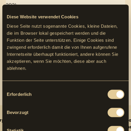
2024
Bauzeit
Diese Website verwendet Cookies
4 Wochen
Diese Seite nutzt sogenannte Cookies, kleine Dateien,
Abteilungsleiter
die im Browser lokal gespeichert werden und die
Werner Marty Jun.
Funktion der Seite unterstützen. Einige Cookies sind
Bauherr
zwingend erforderlich damit die von Ihnen aufgerufene
Gemeinde Thusis
Internetseite überhaupt funktioniert, andere können Sie
Abteilung Infrastruktur
Untere Gasse 1
akzeptieren, wenn Sie möchten, diese aber auch
7430 Thusis
ablehnen.
Ingenieur
Werk13 AG
Consent
Schulstrasse 1
Erforderlich
7302 Lanquart
Selection
Vorherige
zur Übersicht
Nächste
Weitere Referenzen
Bevorzugt
rper
1'000 m Spülbohrvortrieb Stromversorgung
Aqua
Chur
Wass
Statistik