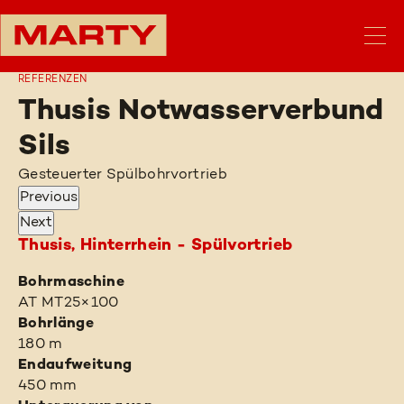
REFERENZEN
Thusis Notwasserverbund
Sils
Gesteuerter Spülbohrvortrieb
Previous
Next
Thusis, Hinterrhein - Spülvortrieb
Bohrmaschine
AT MT25×100
Bohrlänge
180 m
Endaufweitung
450 mm