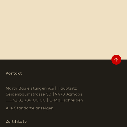
Kontakt
Marty Bauleistungen AG
|
Hauptsitz
Seidenbaumstrasse 50
|
9478 Azmoos
T +41 81 784 00 00
|
E-Mail schreiben
Alle Standorte
anzeigen
Zertifikate