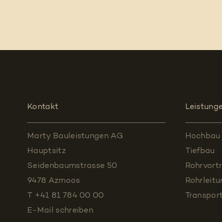
Kontakt
Leistung
Marty Bauleistungen AG
Hochbau
Hauptsitz
Tiefbau
Seidenbaumstrasse 50
Rohrvortr
9478 Azmoos
Rohrleit
T +41 81 784 00 00
Transpor
E-Mail schreiben