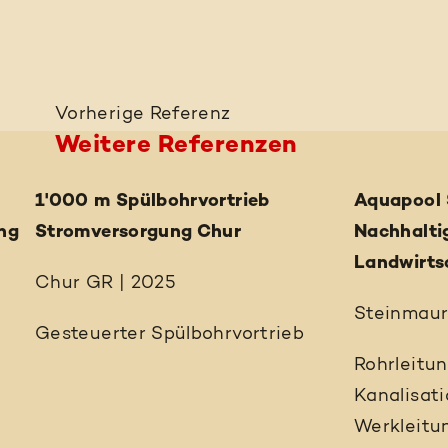
Vorherige
Referenz
Weitere Referenzen
1'000 m Spülbohrvortrieb
Aquapool 
ng
Stromversorgung Chur
Nachhalti
Landwirts
Chur GR | 2025
Steinmaur
Gesteuerter Spülbohrvortrieb
Rohrleitu
Kanalisat
Werkleitu