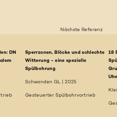
Nächste
Referenz
den: DN
Sperrzonen, Blöcke und schlechte
18 
malem
Witterung - eine spezielle
Spü
Spülbohrung
Gru
Uhw
Schwanden GL | 2025
Kle
trieb
Gesteuerter Spülbohrvortrieb
Ges