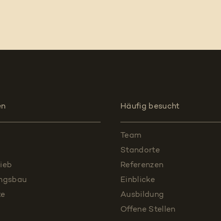
en
Häufig besucht
Team
Standorte
ieb
Referenzen
ungsbau
Einblicke
te
Ausbildung
Offene Stellen