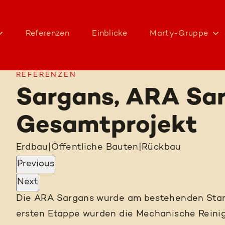
Referenzen
Einblicke
Marty-Gruppe
REFERENZEN
Sargans, ARA Sar
Gesamtprojekt
Erdbau
|
Öffentliche Bauten
|
Rückbau
Previous
Next
Die ARA Sargans wurde am bestehenden Stand
ersten Etappe wurden die Mechanische Reinig