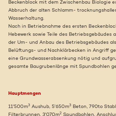
Beckenblock mit dem Zwischenbau Biologie ers
Abbruch der alten Schlamm- trocknungshallen
Wasserhaltung.
Nach in Betriebnahme des ersten Beckenblock
Hebewerk sowie Teile des Betriebsgebäudes 
der Um- und Anbau des Betriebsgebäudes als
Belüftungs- und Nachklärbecken in Angriff g
eine Grundwasserabsenkung nötig und aufgru
gesamte Baugrubenlänge mit Spundbohlen ge
Hauptmengen
3
3
11'500m
Aushub, 5'650m
Beton, 790to Stab
2
Filterbrunnen, 3'070m
Spundbohlen, Anschlus